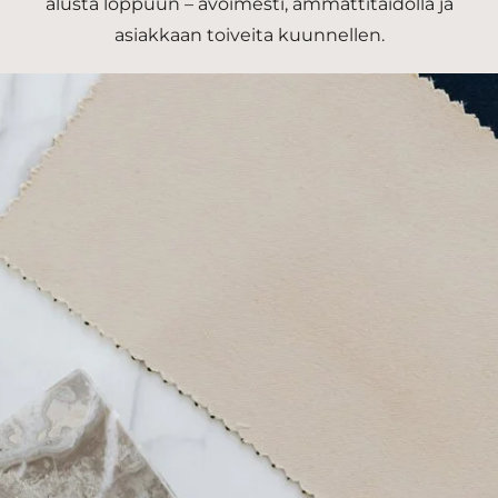
alusta loppuun – avoimesti, ammattitaidolla ja
asiakkaan toiveita kuunnellen.