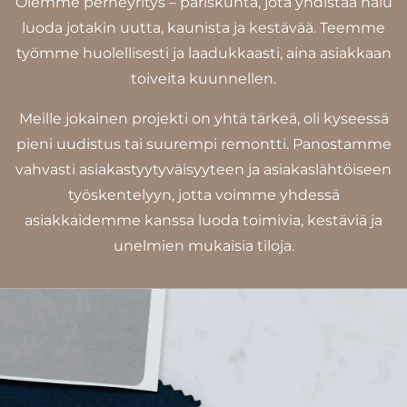
Olemme perheyritys – pariskunta, jota yhdistää halu
luoda jotakin uutta, kaunista ja kestävää. Teemme
työmme huolellisesti ja laadukkaasti, aina asiakkaan
toiveita kuunnellen.
Meille jokainen projekti on yhtä tärkeä, oli kyseessä
pieni uudistus tai suurempi remontti. Panostamme
vahvasti asiakastyytyväisyyteen ja asiakaslähtöiseen
työskentelyyn, jotta voimme yhdessä
asiakkaidemme kanssa luoda toimivia, kestäviä ja
unelmien mukaisia tiloja.